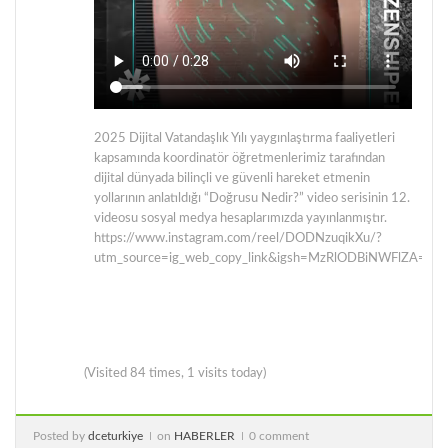
2025 Dijital Vatandaşlık Yılı yaygınlaştırma faaliyetleri
kapsamında koordinatör öğretmenlerimiz tarafından
dijital dünyada bilinçli ve güvenli hareket etmenin
yollarının anlatıldığı “Doğrusu Nedir?” video serisinin 12.
videosu sosyal medya hesaplarımızda yayınlanmıştır.
https://www.instagram.com/reel/DODNzuqikXu/?
utm_source=ig_web_copy_link&igsh=MzRlODBiNWFlZA==
(Visited 84 times, 1 visits today)
Posted by
dceturkiye
on
HABERLER
0 comment