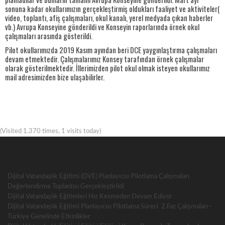
sonuna kadar okullarımızın gerçekleştirmiş oldukları faaliyet ve aktiviteler(
video, toplantı, afiş çalışmaları, okul kanalı, yerel medyada çıkan haberler
vb.) Avrupa Konseyine gönderildi ve Konseyin raporlarında örnek okul
çalışmaları arasında gösterildi.
Pilot okullarımızda 2019 Kasım ayından beri DCE yaygınlaştırma çalışmaları
devam etmektedir. Çalışmalarımız Konsey tarafından örnek çalışmalar
olarak gösterilmektedir. İllerimizden pilot okul olmak isteyen okullarımız
mail adresimizden bize ulaşabilirler.
(Visited 1.370 times, 1 visits today)
Dijital Vatandaşlık Eğitimi (DVE) Planlayıcısı Pilotlama Çalışmaları
Değerlendirme Toplantısı Gerçekleştirildi
Dijital Vatandaşlık Eğitimleri Hız Kesmeden Devam Ediyor
Dijital Vatandaşlık Eğitimi Planlayıcısı Pilotlama Süreci 2.Faz Çalışmaları–
Türkiye Genelinde Etkinlikler