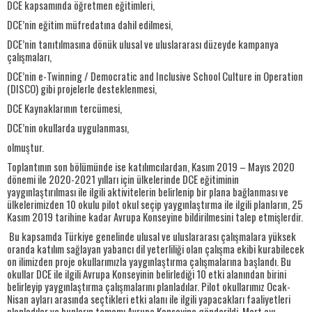
DCE kapsamında öğretmen eğitimleri,
DCE’nin eğitim müfredatına dahil edilmesi,
DCE’nin tanıtılmasına dönük ulusal ve uluslararası düzeyde kampanya
çalışmaları,
DCE’nin e-Twinning / Democratic and Inclusive School Culture in Operation
(DISCO) gibi projelerle desteklenmesi,
DCE Kaynaklarının tercümesi,
DCE’nin okullarda uygulanması,
olmuştur.
Toplantının son bölümünde ise katılımcılardan, Kasım 2019 – Mayıs 2020
dönemi ile 2020-2021 yılları için ülkelerinde DCE eğitiminin
yaygınlaştırılması ile ilgili aktivitelerin belirlenip bir plana bağlanması ve
ülkelerimizden 10 okulu pilot okul seçip yaygınlaştırma ile ilgili planların, 25
Kasım 2019 tarihine kadar Avrupa Konseyine bildirilmesini talep etmişlerdir.
Bu kapsamda Türkiye genelinde ulusal ve uluslararası çalışmalara yüksek
oranda katılım sağlayan yabancı dil yeterliliği olan çalışma ekibi kurabilecek
on ilimizden proje okullarımızla yaygınlaştırma çalışmalarına başlandı. Bu
okullar DCE ile ilgili Avrupa Konseyinin belirlediği 10 etki alanından birini
belirleyip yaygınlaştırma çalışmalarını planladılar. Pilot okullarımız Ocak-
Nisan ayları arasında seçtikleri etki alanı ile ilgili yapacakları faaliyetleri
planladılar ve bunların tamamı Avrupa Konseyine gönderildi. Mart ayı