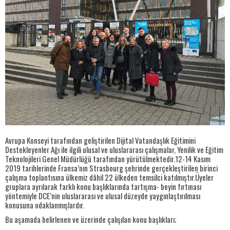
Avrupa Konseyi tarafından geliştirilen Dijital Vatandaşlık Eğitimini
Destekleyenler Ağı ile ilgili ulusal ve uluslararası çalışmalar, Yenilik ve Eğitim
Teknolojileri Genel Müdürlüğü tarafından yürütülmektedir.12-14 Kasım
2019 tarihlerinde Fransa’nın Strasbourg şehrinde gerçekleştirilen birinci
çalışma toplantısına ülkemiz dâhil 22 ülkeden temsilci katılmıştır.Üyeler
gruplara ayrılarak farklı konu başlıklarında tartışma- beyin fırtınası
yöntemiyle DCE’nin uluslararası ve ulusal düzeyde yaygınlaştırılması
konusuna odaklanmışlardır.
Bu aşamada belirlenen ve üzerinde çalışılan konu başlıkları;