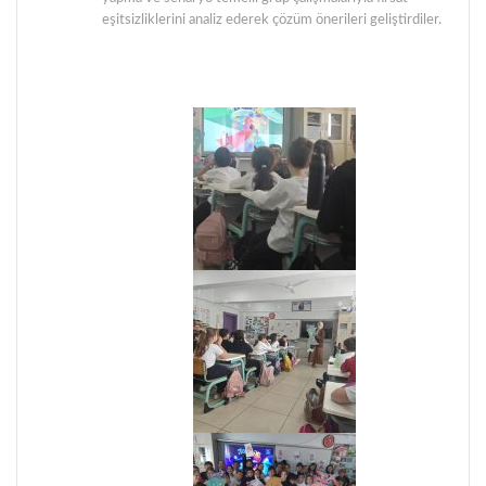
eşitsizliklerini analiz ederek çözüm önerileri geliştirdiler.