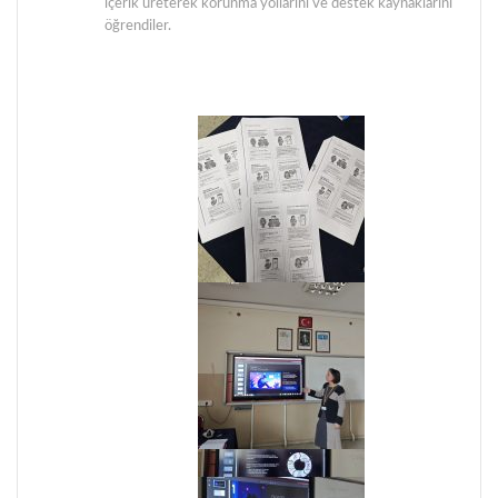
içerik üreterek korunma yollarını ve destek kaynaklarını
öğrendiler.