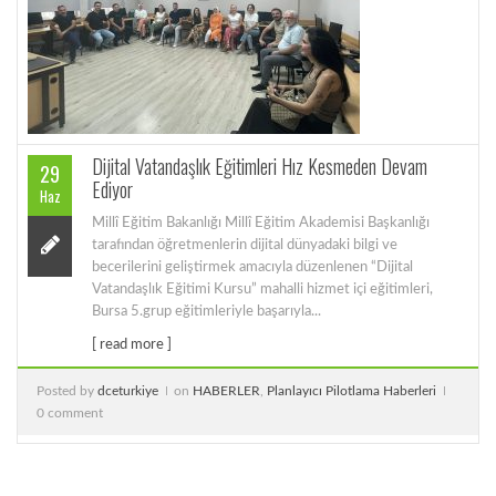
Dijital Vatandaşlık Eğitimleri Hız Kesmeden Devam
29
Ediyor
Haz
Millî Eğitim Bakanlığı Millî Eğitim Akademisi Başkanlığı
tarafından öğretmenlerin dijital dünyadaki bilgi ve
becerilerini geliştirmek amacıyla düzenlenen “Dijital
Vatandaşlık Eğitimi Kursu” mahalli hizmet içi eğitimleri,
Bursa 5.grup eğitimleriyle başarıyla...
[ read more ]
Posted by
dceturkiye
on
HABERLER
,
Planlayıcı Pilotlama Haberleri
0 comment