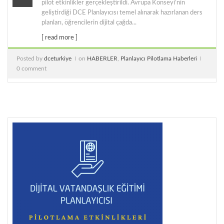
pilot etkinlikler gerçekleştirildi. Avrupa Konseyi’nin
geliştirdiği DCE Planlayıcısı temel alınarak hazırlanan ders
planları, öğrencilerin dijital çağda...
[ read more ]
Posted by
dceturkiye
on
HABERLER
,
Planlayıcı Pilotlama Haberleri
0 comment