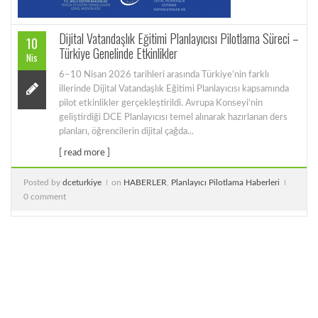
Dijital Vatandaşlık Eğitimi Planlayıcısı Pilotlama Süreci –
10
Türkiye Genelinde Etkinlikler
Nis
6–10 Nisan 2026 tarihleri arasında Türkiye’nin farklı
illerinde Dijital Vatandaşlık Eğitimi Planlayıcısı kapsamında
pilot etkinlikler gerçekleştirildi. Avrupa Konseyi’nin
geliştirdiği DCE Planlayıcısı temel alınarak hazırlanan ders
planları, öğrencilerin dijital çağda...
[ read more ]
Posted by
dceturkiye
on
HABERLER
,
Planlayıcı Pilotlama Haberleri
0 comment