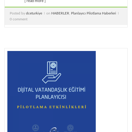
[ read more ]
Posted by
dceturkiye
on
HABERLER
,
Planlayıcı Pilotlama Haberleri
0 comment