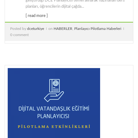
geliştirdiği DCE Planlayıcısı temel alınarak hazırlanan ders
planları, öğrencilerin dijital çağda...
[ read more ]
Posted by
dceturkiye
on
HABERLER
,
Planlayıcı Pilotlama Haberleri
0 comment