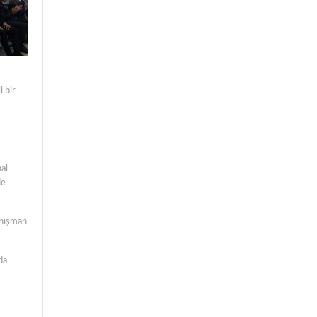
 bir
al
de
anışman
da