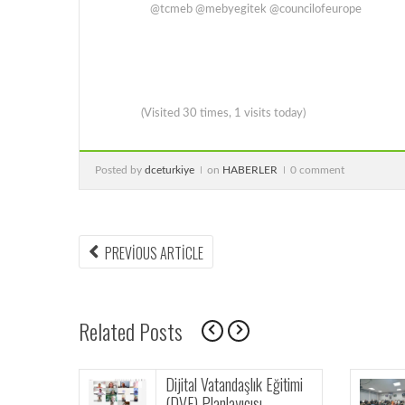
@tcmeb @mebyegitek @councilofeurope
(Visited 30 times, 1 visits today)
Posted by
dceturkiye
on
HABERLER
0 comment
PREVIOUS ARTICLE
Related Posts
Dijital Vatandaşlık Eğitimi
Dijital Vatandaşlık
(DVE) Planlayıcısı
Eğitimleri Hız Kesmed