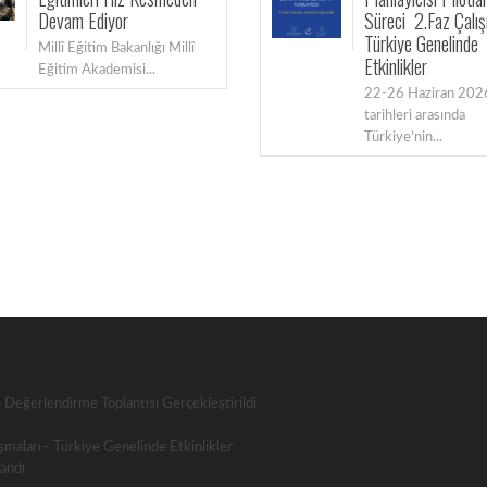
Süreci 2.Faz Çalışmaları–
Türkiye Genelinde
lî
Etkinlikler
22-26 Haziran 2026
tarihleri arasında
Türkiye’nin...
rı Değerlendirme Toplantısı Gerçekleştirildi
lışmaları– Türkiye Genelinde Etkinlikler
landı