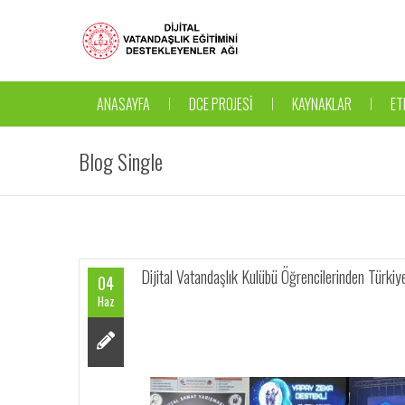
ANASAYFA
DCE PROJESİ
KAYNAKLAR
ET
Blog Single
Dijital Vatandaşlık Kulübü Öğrencilerinden Türki
04
Haz