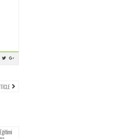
RTICLE
Dijital Vatandaşlık Eğitimi
GİRESUN YEĞİTEK
Eğitici Eğitimi Kursu
Sergisi