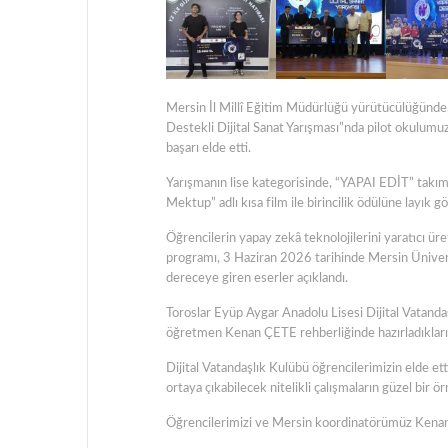
Mersin İl Millî Eğitim Müdürlüğü yürütücülüğünde,
Destekli Dijital Sanat Yarışması”nda pilot okulumuz
başarı elde etti.
Yarışmanın lise kategorisinde, “YAPAI EDİT” takım
Mektup” adlı kısa film ile birincilik ödülüne layık g
Öğrencilerin yapay zekâ teknolojilerini yaratıcı ü
programı, 3 Haziran 2026 tarihinde Mersin Üniver
dereceye giren eserler açıklandı.
Toroslar Eyüp Aygar Anadolu Lisesi Dijital Vatan
öğretmen Kenan ÇETE rehberliğinde hazırladıkları e
Dijital Vatandaşlık Kulübü öğrencilerimizin elde ett
ortaya çıkabilecek nitelikli çalışmaların güzel bir ör
Öğrencilerimizi ve Mersin koordinatörümüz Kenan Ç