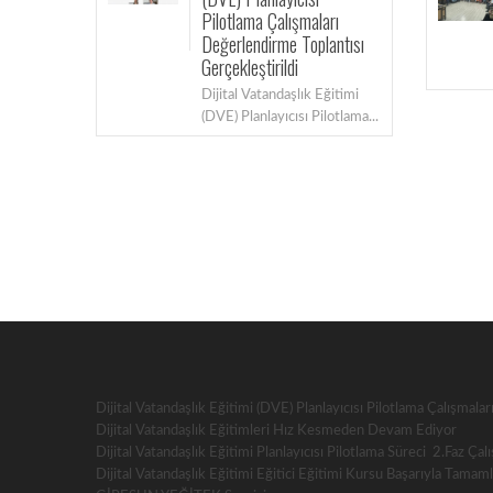
Pilotlama Çalışmaları
Devam Ediyor
Değerlendirme Toplantısı
Millî Eğitim Bakanlığı Mil
Gerçekleştirildi
Eğitim Akademisi...
Dijital Vatandaşlık Eğitimi
(DVE) Planlayıcısı Pilotlama...
Dijital Vatandaşlık Eğitimi (DVE) Planlayıcısı Pilotlama Çalışmala
Dijital Vatandaşlık Eğitimleri Hız Kesmeden Devam Ediyor
Dijital Vatandaşlık Eğitimi Planlayıcısı Pilotlama Süreci 2.Faz Ça
Dijital Vatandaşlık Eğitimi Eğitici Eğitimi Kursu Başarıyla Tamam