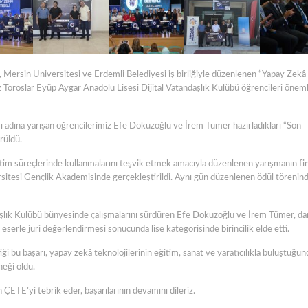
 Mersin Üniversitesi ve Erdemli Belediyesi iş birliğiyle düzenlenen “Yapay Zekâ
 Toroslar Eyüp Aygar Anadolu Lisesi Dijital Vatandaşlık Kulübü öğrencileri önemli
ı adına yarışan öğrencilerimiz Efe Dokuzoğlu ve İrem Tümer hazırladıkları “Son
örüldü.
retim süreçlerinde kullanmalarını teşvik etmek amacıyla düzenlenen yarışmanın fin
sitesi Gençlik Akademisinde gerçekleştirildi. Aynı gün düzenlenen ödül törenin
daşlık Kulübü bünyesinde çalışmalarını sürdüren Efe Dokuzoğlu ve İrem Tümer, d
serle jüri değerlendirmesi sonucunda lise kategorisinde birincilik elde etti.
iği bu başarı, yapay zekâ teknolojilerinin eğitim, sanat ve yaratıcılıkla buluştuğun
neği oldu.
ETE’yi tebrik eder, başarılarının devamını dileriz.