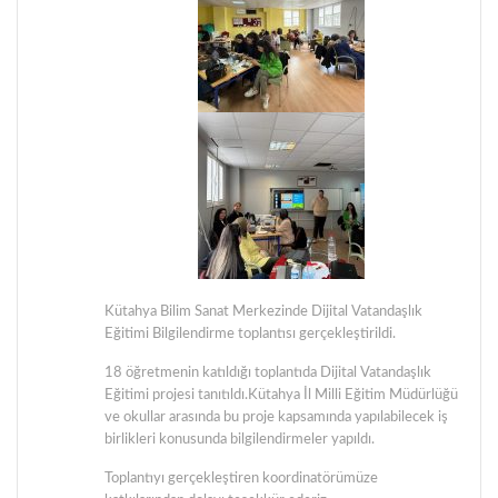
Kütahya Bilim Sanat Merkezinde Dijital Vatandaşlık
Eğitimi Bilgilendirme toplantısı gerçekleştirildi.
18 öğretmenin katıldığı toplantıda Dijital Vatandaşlık
Eğitimi projesi tanıtıldı.Kütahya İl Milli Eğitim Müdürlüğü
ve okullar arasında bu proje kapsamında yapılabilecek iş
birlikleri konusunda bilgilendirmeler yapıldı.
Toplantıyı gerçekleştiren koordinatörümüze