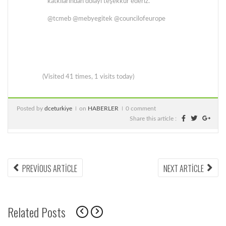
katkılarından dolayı teşekkür ederiz.
@tcmeb @mebyegitek @councilofeurope
(Visited 41 times, 1 visits today)
Posted by
dceturkiye
on
HABERLER
0 comment
Share this article :
PREVIOUS ARTICLE
NEXT ARTICLE
Related Posts